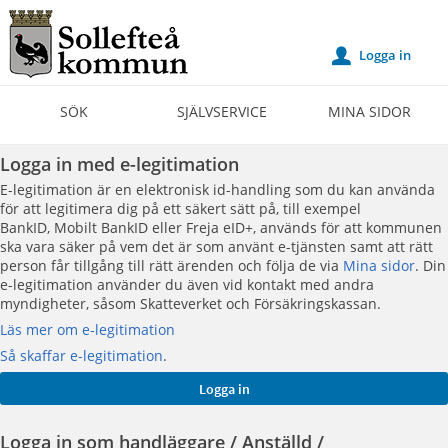
Välkommen
till
Logga in
u
Självservice
-
SÖK
SJÄLVSERVICE
MINA SIDOR
Sollefteå
kommun
Logga in med e-legitimation
E-legitimation är en elektronisk id-handling som du kan använda
för att legitimera dig på ett säkert sätt på, till exempel
BankID, Mobilt BankID eller Freja eID+, används för att kommunen
ska vara säker på vem det är som använt e-tjänsten samt att rätt
person får tillgång till rätt ärenden och följa de via
Mina sidor
. Din
e-legitimation använder du även vid kontakt med andra
myndigheter, såsom Skatteverket och Försäkringskassan.
Läs mer om e-legitimation
Så skaffar e-legitimation
.
Logga in som handläggare / Anställd /