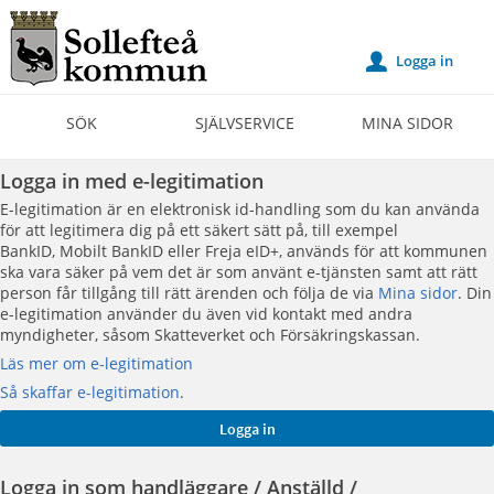
Välkommen
till
Logga in
u
Självservice
-
SÖK
SJÄLVSERVICE
MINA SIDOR
Sollefteå
kommun
Logga in med e-legitimation
E-legitimation är en elektronisk id-handling som du kan använda
för att legitimera dig på ett säkert sätt på, till exempel
BankID, Mobilt BankID eller Freja eID+, används för att kommunen
ska vara säker på vem det är som använt e-tjänsten samt att rätt
person får tillgång till rätt ärenden och följa de via
Mina sidor
. Din
e-legitimation använder du även vid kontakt med andra
myndigheter, såsom Skatteverket och Försäkringskassan.
Läs mer om e-legitimation
Så skaffar e-legitimation
.
Logga in som handläggare / Anställd /