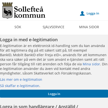
Välkommen
till
Logga in
u
Självservice
-
SÖK
SJÄLVSERVICE
MINA SIDOR
Sollefteå
kommun
Logga in med e-legitimation
E-legitimation är en elektronisk id-handling som du kan använda
för att legitimera dig på ett säkert sätt på, till exempel
BankID, Mobilt BankID eller Freja eID+, används för att kommunen
ska vara säker på vem det är som använt e-tjänsten samt att rätt
person får tillgång till rätt ärenden och följa de via
Mina sidor
. Din
e-legitimation använder du även vid kontakt med andra
myndigheter, såsom Skatteverket och Försäkringskassan.
Läs mer om e-legitimation
Så skaffar e-legitimation
.
Logga in som handläggare / Anställd /