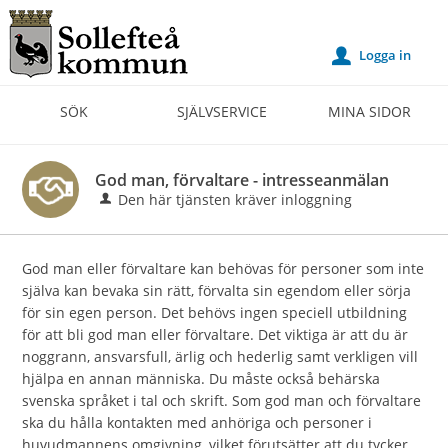
Välkommen
till
Logga in
u
Självservice
-
SÖK
SJÄLVSERVICE
MINA SIDOR
Sollefteå
kommun
God man, förvaltare - intresseanmälan
Den här tjänsten kräver inloggning
God man eller förvaltare kan behövas för personer som inte
själva kan bevaka sin rätt, förvalta sin egendom eller sörja
för sin egen person. Det behövs ingen speciell utbildning
för att bli god man eller förvaltare. Det viktiga är att du är
noggrann, ansvarsfull, ärlig och hederlig samt verkligen vill
hjälpa en annan människa. Du måste också behärska
svenska språket i tal och skrift. Som god man och förvaltare
ska du hålla kontakten med anhöriga och personer i
huvudmannens omgivning, vilket förutsätter att du tycker