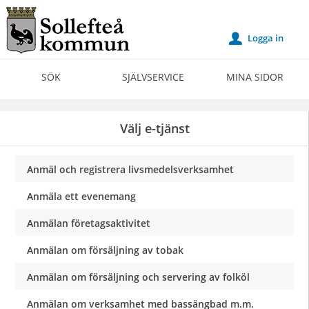
Välkommen
till
Logga in
u
Självservice
-
SÖK
SJÄLVSERVICE
MINA SIDOR
Sollefteå
kommun
Välj e-tjänst
Anmäl och registrera livsmedelsverksamhet
Anmäla ett evenemang
Anmälan företagsaktivitet
Anmälan om försäljning av tobak
Anmälan om försäljning och servering av folköl
Anmälan om verksamhet med bassängbad m.m.