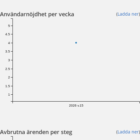
Användarnöjdhet per vecka
(
Ladda ner
)
5
4.5
4
3.5
3
2.5
2
1.5
1
2026 v.15
Avbrutna ärenden per steg
(
Ladda ner
)