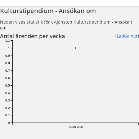
Kulturstipendium - Ansökan om
Nedan visas statistik för e-tjänsten Kulturstipendium - Ansökan
om.
Antal ärenden per vecka
(
Ladda ner
)
1.1
1
0.9
0.8
0.7
0.6
0.5
0.4
0.3
0.2
0.1
0
2026 v.15