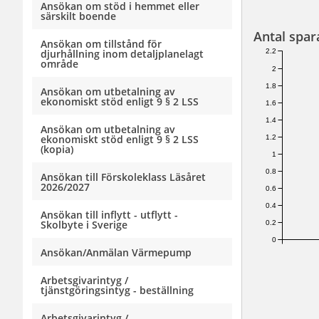
Ansökan om stöd i hemmet eller
särskilt boende
Antal spar
Ansökan om tillstånd för
2.2
djurhållning inom detaljplanelagt
område
2
1.8
Ansökan om utbetalning av
ekonomiskt stöd enligt 9 § 2 LSS
1.6
1.4
Ansökan om utbetalning av
ekonomiskt stöd enligt 9 § 2 LSS
1.2
(kopia)
1
0.8
Ansökan till Förskoleklass Läsåret
2026/2027
0.6
0.4
Ansökan till inflytt - utflytt -
Skolbyte i Sverige
0.2
0
Ansökan/Anmälan Värmepump
Arbetsgivarintyg /
tjänstgöringsintyg - beställning
Arbetsgivarintyg /