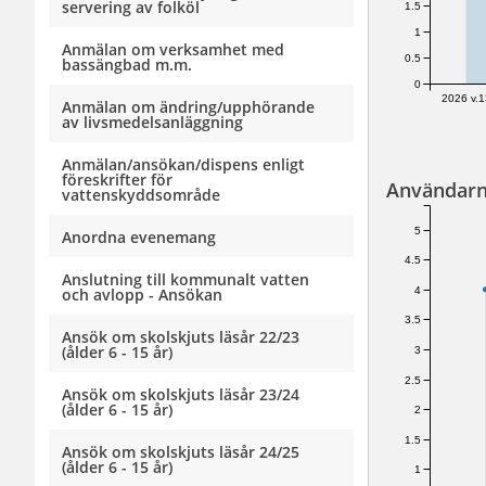
servering av folköl
1.5
1
Anmälan om verksamhet med
0.5
bassängbad m.m.
0
2026 v.1
Anmälan om ändring/upphörande
av livsmedelsanläggning
Anmälan/ansökan/dispens enligt
föreskrifter för
Användarn
vattenskyddsområde
5
Anordna evenemang
4.5
Anslutning till kommunalt vatten
4
och avlopp - Ansökan
3.5
Ansök om skolskjuts läsår 22/23
(ålder 6 - 15 år)
3
2.5
Ansök om skolskjuts läsår 23/24
(ålder 6 - 15 år)
2
1.5
Ansök om skolskjuts läsår 24/25
(ålder 6 - 15 år)
1