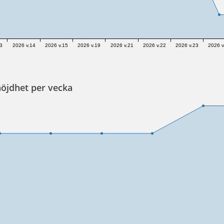
3
2026 v.14
2026 v.15
2026 v.19
2026 v.21
2026 v.22
2026 v.23
2026 v
öjdhet per vecka