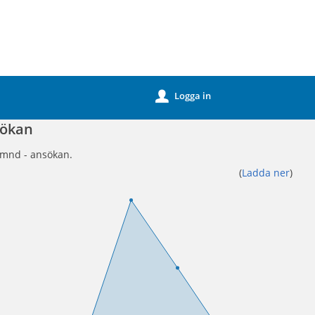
Logga in
u
sökan
nämnd - ansökan.
(
Ladda ner
)