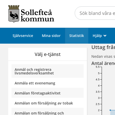
Välkommen
till
Självservice
-
Sollefteå
Självservice
Mina sidor
Statistik
Hjälp
_
kommun
Uttag fr
Välj e-tjänst
Nedan visas s
Antal ären
5.5
Anmäl och registrera
livsmedelsverksamhet
5
4.5
Anmäla ett evenemang
4
3.5
Anmälan företagsaktivitet
3
Anmälan om försäljning av tobak
2.5
2
Anmälan om försäljning och