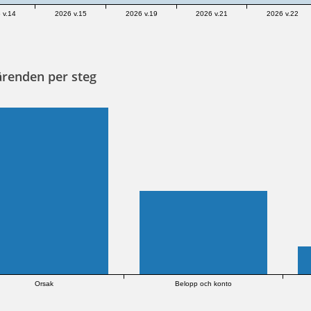
 v.14
2026 v.15
2026 v.19
2026 v.21
2026 v.22
ärenden per steg
Orsak
Belopp och konto