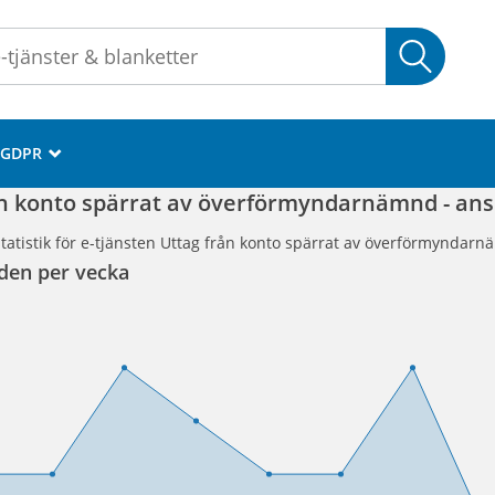
Sök
GDPR
_
ån konto spärrat av överförmyndarnämnd - an
tatistik för e-tjänsten Uttag från konto spärrat av överförmyndar
den per vecka