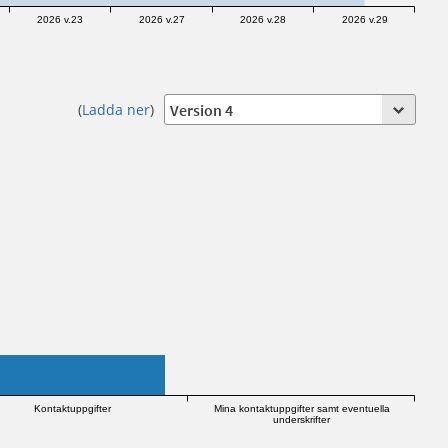
2026 v.23
2026 v.27
2026 v.28
2026 v.29
(
Ladda ner
)
Kontaktuppgifter
Mina kontaktuppgifter samt eventuella
underskrifter