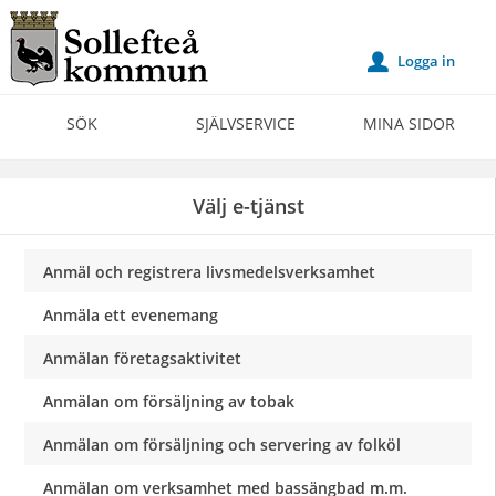
Välkommen
till
Logga in
u
Självservice
-
SÖK
SJÄLVSERVICE
MINA SIDOR
Sollefteå
kommun
Välj e-tjänst
Anmäl och registrera livsmedelsverksamhet
Anmäla ett evenemang
Anmälan företagsaktivitet
Anmälan om försäljning av tobak
Anmälan om försäljning och servering av folköl
Anmälan om verksamhet med bassängbad m.m.