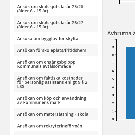
Ansök om skolskjuts läsår 25/26
(ålder 6 - 15 år)
Ansök om skolskjuts läsår 26/27
(ålder 6 - 15 år)
Avbrutna 
Ansöka om bygglov för skyltar
9
Ansökan förskoleplats/fritidshem
8
Ansökan om engångsbelopp
7
Kommunals avtalsområde
6
Ansökan om faktiska kostnader
5
för personlig assistans enligt 9 § 2
LSS
4
3
Ansökan om köp och användning
av kommunens mark
2
1
Ansökan om matersättning - skola
0
Ansökan om rekryteringförmån