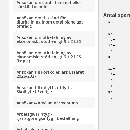
Ansökan om stöd i hemmet eller
särskilt boende
Antal spar
Ansökan om tillstånd för
djurhållning inom detaljplanelagt
6.5
område
6
5.5
Ansökan om utbetalning av
5
ekonomiskt stöd enligt 9 § 2 LSS
4.5
4
Ansökan om utbetalning av
ekonomiskt stöd enligt 9 § 2 LSS
3.5
(kopia)
3
2.5
Ansökan till Förskoleklass Läsåret
2
2026/2027
1.5
1
Ansökan till inflytt - utflytt -
Skolbyte i Sverige
0.5
0
Ansökan/Anmälan Värmepump
Arbetsgivarintyg /
tjänstgöringsintyg - beställning
Arbetsgivarintyg /