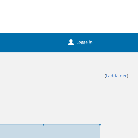
Logga in
u
(
Ladda ner
)