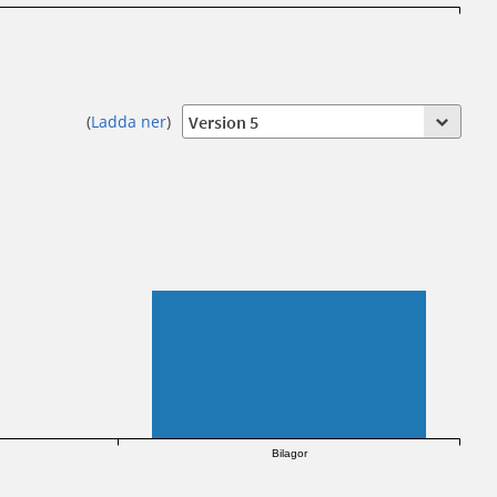
(
Ladda ner
)
Bilagor