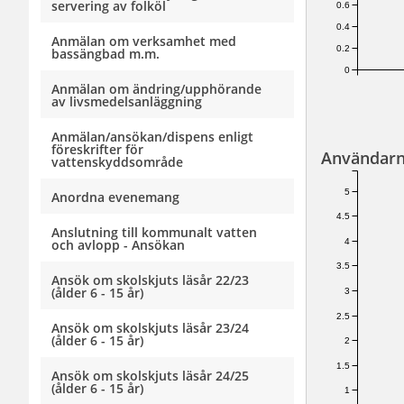
servering av folköl
0.6
0.4
Anmälan om verksamhet med
0.2
bassängbad m.m.
0
Anmälan om ändring/upphörande
av livsmedelsanläggning
Anmälan/ansökan/dispens enligt
föreskrifter för
Användarn
vattenskyddsområde
5
Anordna evenemang
4.5
Anslutning till kommunalt vatten
4
och avlopp - Ansökan
3.5
Ansök om skolskjuts läsår 22/23
(ålder 6 - 15 år)
3
2.5
Ansök om skolskjuts läsår 23/24
(ålder 6 - 15 år)
2
1.5
Ansök om skolskjuts läsår 24/25
(ålder 6 - 15 år)
1