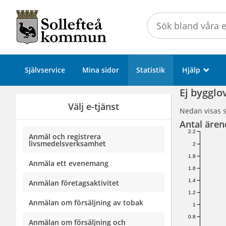
Välkommen
till
Självservice
-
Sollefteå
Självservice
Mina sidor
Statistik
Hjälp
_
kommun
Ej bygglo
Välj e-tjänst
Nedan visas s
Antal ären
2.2
Anmäl och registrera
livsmedelsverksamhet
2
1.8
Anmäla ett evenemang
1.6
1.4
Anmälan företagsaktivitet
1.2
Anmälan om försäljning av tobak
1
0.8
Anmälan om försäljning och