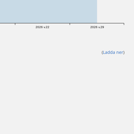
2026 v.22
2026 v.29
(
Ladda ner
)