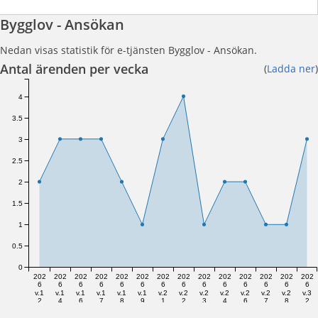
Bygglov - Ansökan
Nedan visas statistik för e-tjänsten Bygglov - Ansökan.
Antal ärenden per vecka
(
Ladda ner
)
4
3.5
3
2.5
2
1.5
1
0.5
0
202
202
202
202
202
202
202
202
202
202
202
202
202
202
6
6
6
6
6
6
6
6
6
6
6
6
6
6
v.1
v.1
v.1
v.1
v.1
v.1
v.2
v.2
v.2
v.2
v.2
v.2
v.2
v.3
2
4
6
7
8
9
1
2
3
4
6
7
8
2