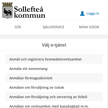
Välkommen
till
Logga in
u
Självservice
-
SÖK
SJÄLVSERVICE
MINA SIDOR
Sollefteå
kommun
Välj e-tjänst
Anmäl och registrera livsmedelsverksamhet
Anmäla ett evenemang
Anmälan företagsaktivitet
Anmälan om försäljning av tobak
Anmälan om försäljning och servering av folköl
Anmälan om verksamhet med bassängbad m.m.