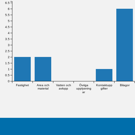
6.5
6
5.5
5
4.5
4
3.5
3
2.5
2
1.5
1
0.5
0
Fastighet
Area och
Vatten och
Övriga
Kontaktupp
Bilagor
material
avlopp
upplysning
gifter
ar