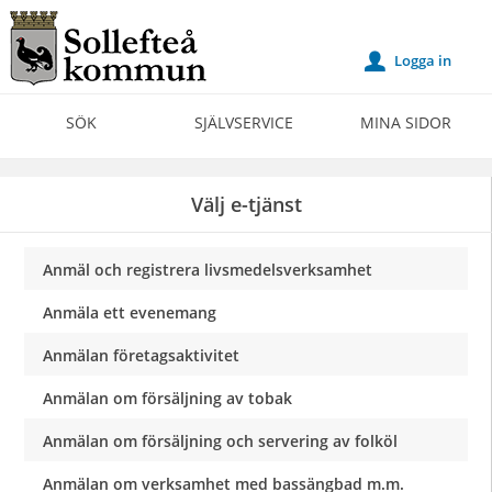
Välkommen
till
Logga in
u
Självservice
-
SÖK
SJÄLVSERVICE
MINA SIDOR
Sollefteå
kommun
Välj e-tjänst
Anmäl och registrera livsmedelsverksamhet
Anmäla ett evenemang
Anmälan företagsaktivitet
Anmälan om försäljning av tobak
Anmälan om försäljning och servering av folköl
Anmälan om verksamhet med bassängbad m.m.