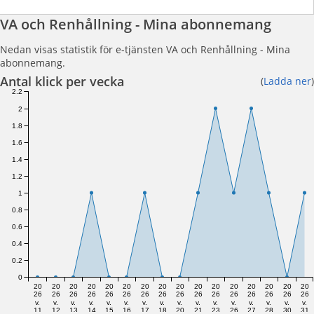
VA och Renhållning - Mina abonnemang
Nedan visas statistik för e-tjänsten VA och Renhållning - Mina
abonnemang.
Antal klick per vecka
(
Ladda ner
)
2.2
2
1.8
1.6
1.4
1.2
1
0.8
0.6
0.4
0.2
0
20
20
20
20
20
20
20
20
20
20
20
20
20
20
20
20
26
26
26
26
26
26
26
26
26
26
26
26
26
26
26
26
v.
v.
v.
v.
v.
v.
v.
v.
v.
v.
v.
v.
v.
v.
v.
v.
11
12
13
14
15
16
17
18
20
21
23
26
27
28
30
31