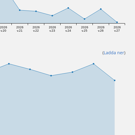
2026
2026
2026
2026
2026
2026
2026
2026
v.20
v.21
v.22
v.23
v.24
v.25
v.26
v.27
(
Ladda ner
)