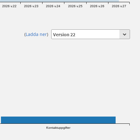
2026 v.22
2026 v.23
2026 v.24
2026 v.25
2026 v.26
2026 v.27
(
Ladda ner
)
Kontaktuppgifter