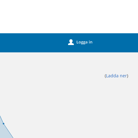
Logga in
u
(
Ladda ner
)