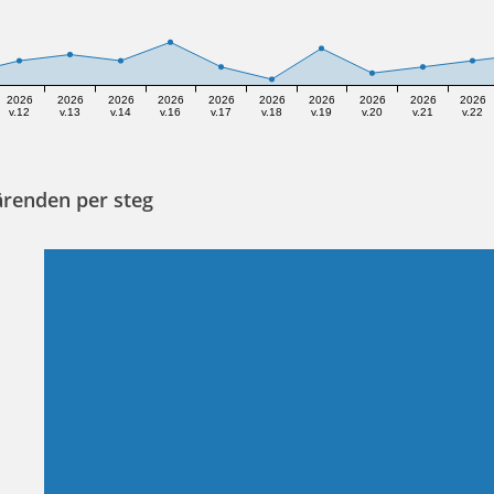
2026
2026
2026
2026
2026
2026
2026
2026
2026
2026
v.12
v.13
v.14
v.16
v.17
v.18
v.19
v.20
v.21
v.22
ärenden per steg