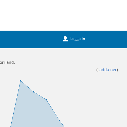
Logga in
u
norrland.
(
Ladda ner
)