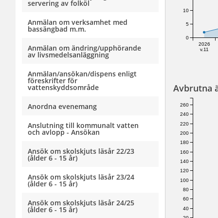
servering av folköl
10
Anmälan om verksamhet med
5
bassängbad m.m.
0
2026
Anmälan om ändring/upphörande
v.11
av livsmedelsanläggning
Anmälan/ansökan/dispens enligt
föreskrifter för
Avbrutna 
vattenskyddsområde
Anordna evenemang
260
240
Anslutning till kommunalt vatten
220
och avlopp - Ansökan
200
180
Ansök om skolskjuts läsår 22/23
160
(ålder 6 - 15 år)
140
120
Ansök om skolskjuts läsår 23/24
100
(ålder 6 - 15 år)
80
60
Ansök om skolskjuts läsår 24/25
(ålder 6 - 15 år)
40
20