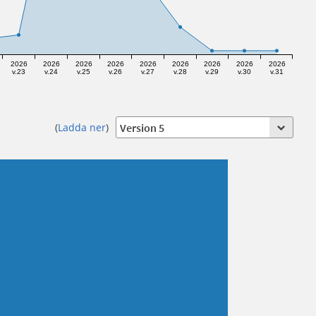
2026
2026
2026
2026
2026
2026
2026
2026
2026
v.23
v.24
v.25
v.26
v.27
v.28
v.29
v.30
v.31
(
Ladda ner
)