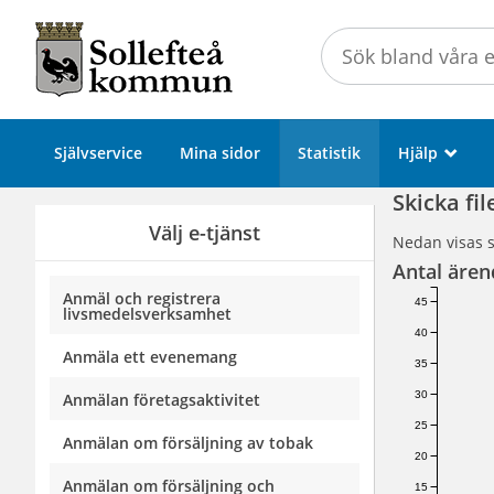
Välkommen
till
Självservice
-
Sollefteå
Självservice
Mina sidor
Statistik
Hjälp
_
kommun
Skicka fi
Välj e-tjänst
Nedan visas s
Antal ären
Anmäl och registrera
45
livsmedelsverksamhet
40
Anmäla ett evenemang
35
30
Anmälan företagsaktivitet
25
Anmälan om försäljning av tobak
20
Anmälan om försäljning och
15