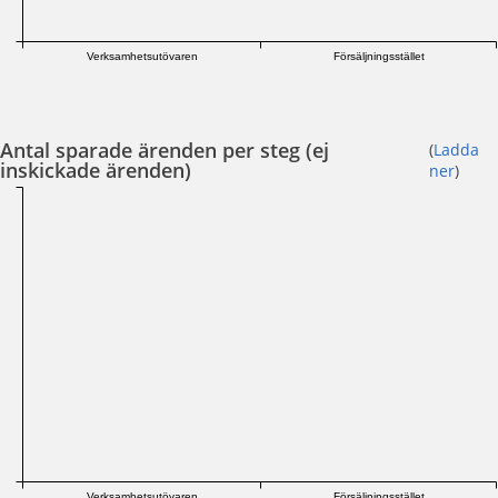
Verksamhetsutövaren
Försäljningsstället
Antal sparade ärenden per steg (ej
(
Ladda
inskickade ärenden)
ner
)
Verksamhetsutövaren
Försäljningsstället