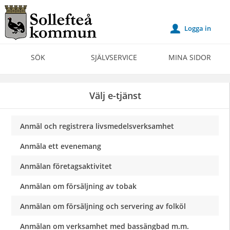
Välkommen
till
Logga in
u
Självservice
-
SÖK
SJÄLVSERVICE
MINA SIDOR
Sollefteå
kommun
Välj e-tjänst
Anmäl och registrera livsmedelsverksamhet
Anmäla ett evenemang
Anmälan företagsaktivitet
Anmälan om försäljning av tobak
Anmälan om försäljning och servering av folköl
Anmälan om verksamhet med bassängbad m.m.