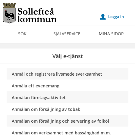
Välkommen
till
Logga in
u
Självservice
-
SÖK
SJÄLVSERVICE
MINA SIDOR
Sollefteå
kommun
Välj e-tjänst
Anmäl och registrera livsmedelsverksamhet
Anmäla ett evenemang
Anmälan företagsaktivitet
Anmälan om försäljning av tobak
Anmälan om försäljning och servering av folköl
Anmälan om verksamhet med bassängbad m.m.