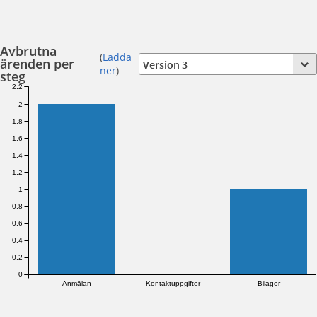
Avbrutna
(
Ladda
ärenden per
ner
)
steg
2.2
2
1.8
1.6
1.4
1.2
1
0.8
0.6
0.4
0.2
0
Anmälan
Kontaktuppgifter
Bilagor