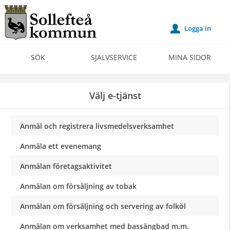
Välkommen
till
Logga in
u
Självservice
-
SÖK
SJÄLVSERVICE
MINA SIDOR
Sollefteå
kommun
Välj e-tjänst
Anmäl och registrera livsmedelsverksamhet
Anmäla ett evenemang
Anmälan företagsaktivitet
Anmälan om försäljning av tobak
Anmälan om försäljning och servering av folköl
Anmälan om verksamhet med bassängbad m.m.