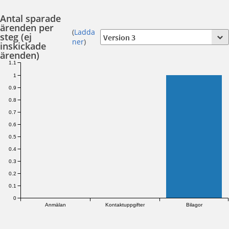
Antal sparade
ärenden per
(
Ladda
steg (ej
ner
)
inskickade
ärenden)
1.1
1
0.9
0.8
0.7
0.6
0.5
0.4
0.3
0.2
0.1
0
Anmälan
Kontaktuppgifter
Bilagor