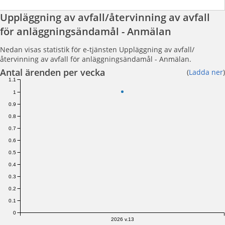
Uppläggning av avfall/återvinning av avfall
för anläggningsändamål - Anmälan
Nedan visas statistik för e-tjänsten Uppläggning av avfall/
återvinning av avfall för anläggningsändamål - Anmälan.
Antal ärenden per vecka
(
Ladda ner
)
1.1
1
0.9
0.8
0.7
0.6
0.5
0.4
0.3
0.2
0.1
0
2026 v.13