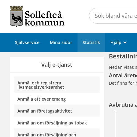
Välkommen
till
Självservice
-
Sollefteå
Självservice
Mina sidor
Statistik
Hjälp
_
kommun
Beställn
Välj e-tjänst
Nedan visas s
Antal ären
Anmäl och registrera
Det finns för 
livsmedelsverksamhet
Anmäla ett evenemang
Avbrutna 
Anmälan företagsaktivitet
Anmälan om försäljning av tobak
Anmälan om försäljning och