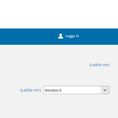
Logga in
u
(
Ladda ner
)
(
Ladda ner
)