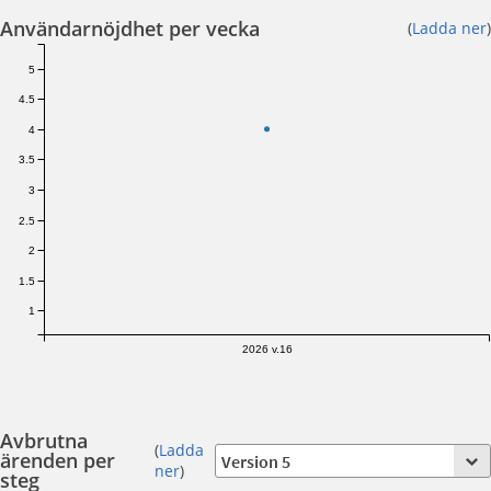
Användarnöjdhet per vecka
(
Ladda ner
)
5
4.5
4
3.5
3
2.5
2
1.5
1
2026 v.16
Avbrutna
(
Ladda
ärenden per
ner
)
steg