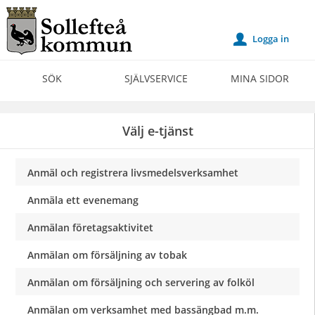
Välkommen
till
Logga in
u
Självservice
-
SÖK
SJÄLVSERVICE
MINA SIDOR
Sollefteå
kommun
Välj e-tjänst
Anmäl och registrera livsmedelsverksamhet
Anmäla ett evenemang
Anmälan företagsaktivitet
Anmälan om försäljning av tobak
Anmälan om försäljning och servering av folköl
Anmälan om verksamhet med bassängbad m.m.