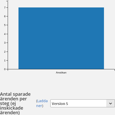
7
6
5
4
3
2
1
0
Ansökan
Antal sparade
ärenden per
(
Ladda
steg (ej
ner
)
inskickade
ärenden)