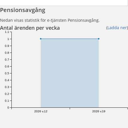
Pensionsavgång
Nedan visas statistik för e-tjänsten Pensionsavgång.
Antal ärenden per vecka
(
Ladda ner
)
1.1
1
0.9
0.8
0.7
0.6
0.5
0.4
0.3
0.2
0.1
0
2026 v.12
2026 v.19