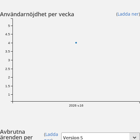
Användarnöjdhet per vecka
(
Ladda ner
)
5
4.5
4
3.5
3
2.5
2
1.5
1
2026 v.16
Avbrutna
(
Ladda
ärenden per