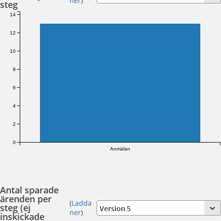
ner
)
steg
14
12
10
8
6
4
2
0
Anmälan
Antal sparade
ärenden per
(
Ladda
steg (ej
ner
)
inskickade