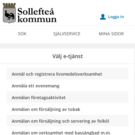
Välkommen
till
Logga in
u
Självservice
-
SÖK
SJÄLVSERVICE
MINA SIDOR
Sollefteå
kommun
Välj e-tjänst
Anmäl och registrera livsmedelsverksamhet
Anmäla ett evenemang
Anmälan företagsaktivitet
Anmälan om försäljning av tobak
Anmälan om försäljning och servering av folköl
Anmälan om verksamhet med bassängbad m.m.