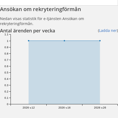
Ansökan om rekryteringförmån
Nedan visas statistik för e-tjänsten Ansökan om
rekryteringförmån.
Antal ärenden per vecka
(
Ladda ner
)
1.1
1
0.9
0.8
0.7
0.6
0.5
0.4
0.3
0.2
0.1
0
2026 v.12
2026 v.16
2026 v.26