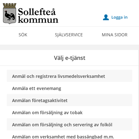
Välkommen
till
Logga in
u
Självservice
-
SÖK
SJÄLVSERVICE
MINA SIDOR
Sollefteå
kommun
Välj e-tjänst
Anmäl och registrera livsmedelsverksamhet
Anmäla ett evenemang
Anmälan företagsaktivitet
Anmälan om försäljning av tobak
Anmälan om försäljning och servering av folköl
Anmälan om verksamhet med bassängbad m.m.