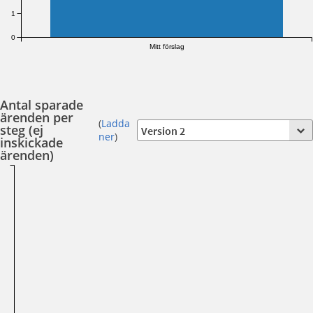
1
0
Mitt förslag
Antal sparade
ärenden per
(
Ladda
steg (ej
ner
)
inskickade
ärenden)