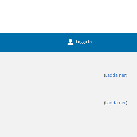
Logga in
u
(
Ladda ner
)
(
Ladda ner
)