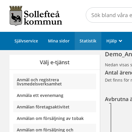
Välkommen
till
Självservice
-
Sollefteå
Självservice
Mina sidor
Statistik
Hjälp
_
kommun
Demo_Ano
Välj e-tjänst
Nedan visas s
Antal ären
Anmäl och registrera
Det finns för 
livsmedelsverksamhet
Anmäla ett evenemang
Avbrutna 
Anmälan företagsaktivitet
Anmälan om försäljning av tobak
Anmälan om försäljning och