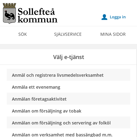
Välkommen
till
Logga in
u
Självservice
-
SÖK
SJÄLVSERVICE
MINA SIDOR
Sollefteå
kommun
Välj e-tjänst
Anmäl och registrera livsmedelsverksamhet
Anmäla ett evenemang
Anmälan företagsaktivitet
Anmälan om försäljning av tobak
Anmälan om försäljning och servering av folköl
Anmälan om verksamhet med bassängbad m.m.