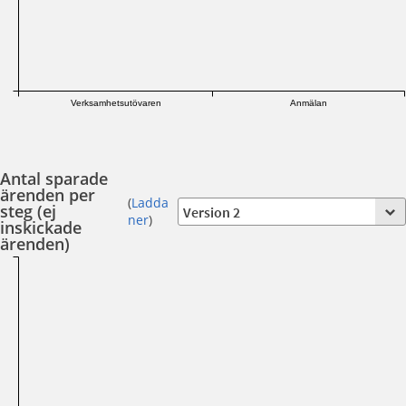
Verksamhetsutövaren
Anmälan
Antal sparade
ärenden per
(
Ladda
steg (ej
ner
)
inskickade
ärenden)