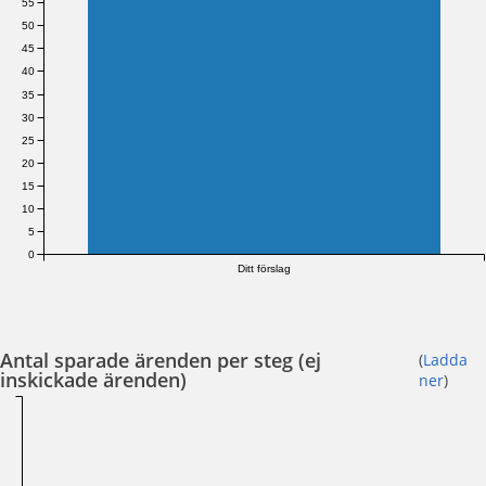
55
50
45
40
35
30
25
20
15
10
5
0
Ditt förslag
Antal sparade ärenden per steg (ej
(
Ladda
inskickade ärenden)
ner
)