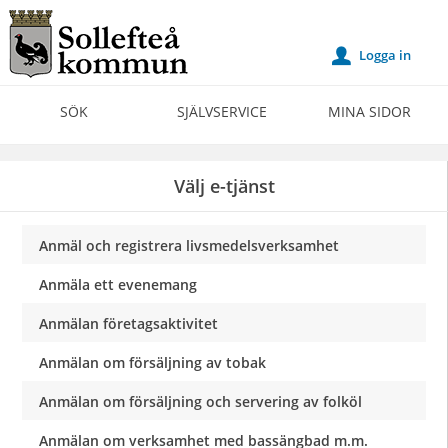
Välkommen
till
Logga in
u
Självservice
-
SÖK
SJÄLVSERVICE
MINA SIDOR
Sollefteå
kommun
Välj e-tjänst
Anmäl och registrera livsmedelsverksamhet
Anmäla ett evenemang
Anmälan företagsaktivitet
Anmälan om försäljning av tobak
Anmälan om försäljning och servering av folköl
Anmälan om verksamhet med bassängbad m.m.