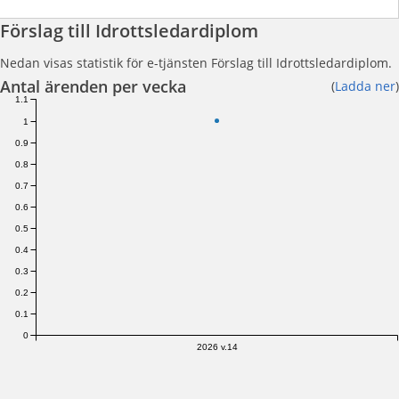
Förslag till Idrottsledardiplom
Nedan visas statistik för e-tjänsten Förslag till Idrottsledardiplom.
Antal ärenden per vecka
(
Ladda ner
)
1.1
1
0.9
0.8
0.7
0.6
0.5
0.4
0.3
0.2
0.1
0
2026 v.14