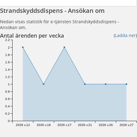
Strandskyddsdispens - Ansökan om
Nedan visas statistik för e-tjänsten Strandskyddsdispens -
Ansökan om.
Antal ärenden per vecka
(
Ladda ner
)
2.2
2
1.8
1.6
1.4
1.2
1
0.8
0.6
0.4
0.2
0
2026 v.12
2026 v.16
2026 v.17
2026 v.21
2026 v.26
2026 v.27