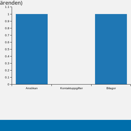
ärenden)
1.1
1
0.9
0.8
0.7
0.6
0.5
0.4
0.3
0.2
0.1
0
Ansökan
Kontaktuppgifter
Bilagor