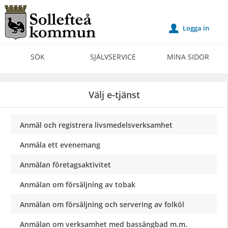
Välkommen
till
Logga in
u
Självservice
-
SÖK
SJÄLVSERVICE
MINA SIDOR
Sollefteå
kommun
Välj e-tjänst
Anmäl och registrera livsmedelsverksamhet
Anmäla ett evenemang
Anmälan företagsaktivitet
Anmälan om försäljning av tobak
Anmälan om försäljning och servering av folköl
Anmälan om verksamhet med bassängbad m.m.