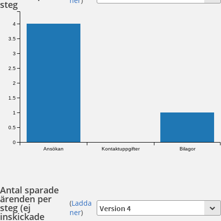
ner
)
steg
4
3.5
3
2.5
2
1.5
1
0.5
0
Ansökan
Kontaktuppgifter
Bilagor
Antal sparade
ärenden per
(
Ladda
steg (ej
ner
)
inskickade