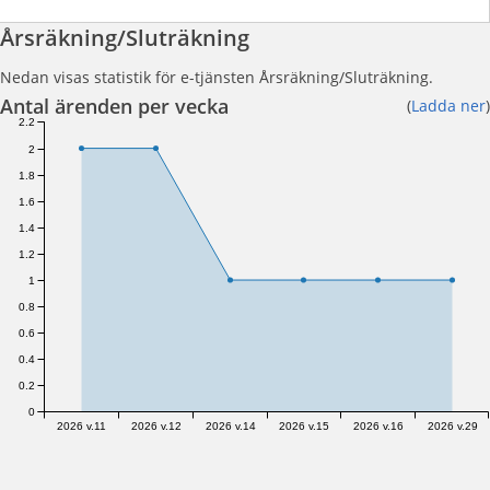
Årsräkning/Sluträkning
Nedan visas statistik för e-tjänsten Årsräkning/Sluträkning.
Antal ärenden per vecka
(
Ladda ner
)
2.2
2
1.8
1.6
1.4
1.2
1
0.8
0.6
0.4
0.2
0
2026 v.11
2026 v.12
2026 v.14
2026 v.15
2026 v.16
2026 v.29