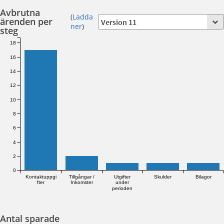
Avbrutna
(
Ladda
ärenden per
ner
)
steg
18
16
14
12
10
8
6
4
2
0
Kontaktuppgi
Tillgångar /
Utgifter
Skulder
Bilagor
fter
Inkomster
under
perioden
Antal sparade