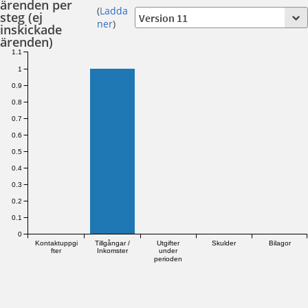
ärenden per
(
Ladda
steg (ej
ner
)
inskickade
ärenden)
1.1
1
0.9
0.8
0.7
0.6
0.5
0.4
0.3
0.2
0.1
0
Kontaktuppgi
Tillgångar /
Utgifter
Skulder
Bilagor
fter
Inkomster
under
perioden