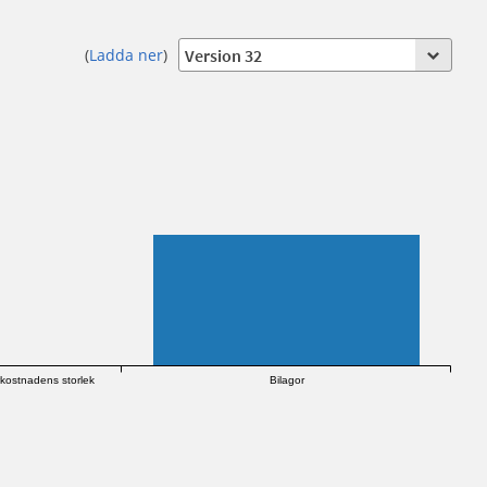
(
Ladda ner
)
kostnadens storlek
Bilagor