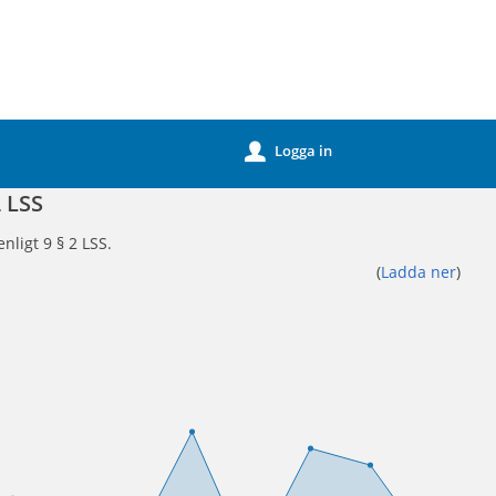
Logga in
u
 LSS
nligt 9 § 2 LSS.
(
Ladda ner
)