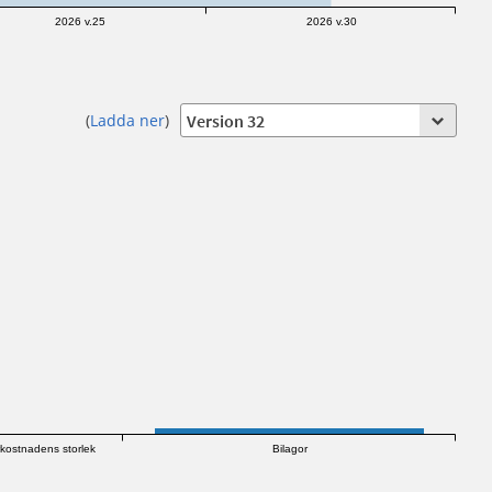
2026 v.25
2026 v.30
(
Ladda ner
)
kostnadens storlek
Bilagor