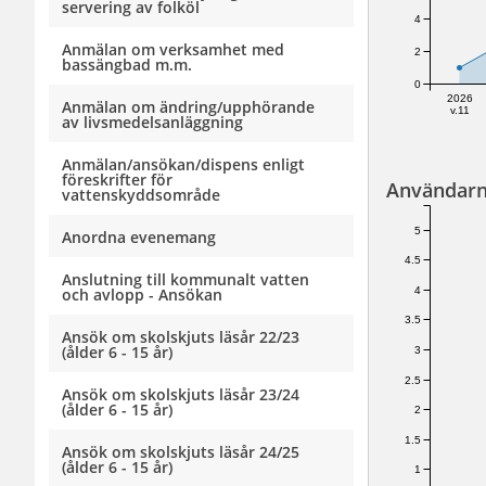
servering av folköl
4
Anmälan om verksamhet med
2
bassängbad m.m.
0
2026
Anmälan om ändring/upphörande
v.11
av livsmedelsanläggning
Anmälan/ansökan/dispens enligt
föreskrifter för
Användarn
vattenskyddsområde
5
Anordna evenemang
4.5
Anslutning till kommunalt vatten
4
och avlopp - Ansökan
3.5
Ansök om skolskjuts läsår 22/23
(ålder 6 - 15 år)
3
2.5
Ansök om skolskjuts läsår 23/24
(ålder 6 - 15 år)
2
1.5
Ansök om skolskjuts läsår 24/25
(ålder 6 - 15 år)
1