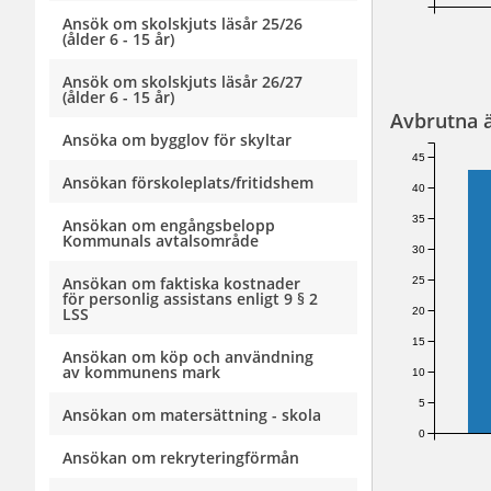
Ansök om skolskjuts läsår 25/26
(ålder 6 - 15 år)
Ansök om skolskjuts läsår 26/27
(ålder 6 - 15 år)
Avbrutna 
Ansöka om bygglov för skyltar
45
Ansökan förskoleplats/fritidshem
40
35
Ansökan om engångsbelopp
Kommunals avtalsområde
30
Ansökan om faktiska kostnader
25
för personlig assistans enligt 9 § 2
LSS
20
15
Ansökan om köp och användning
av kommunens mark
10
5
Ansökan om matersättning - skola
0
Ansökan om rekryteringförmån