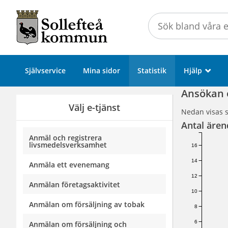
Välkommen
till
Självservice
-
Sollefteå
Självservice
Mina sidor
Statistik
Hjälp
_
kommun
Ansökan o
Välj e-tjänst
Nedan visas s
Antal ären
Anmäl och registrera
livsmedelsverksamhet
16
14
Anmäla ett evenemang
12
Anmälan företagsaktivitet
10
Anmälan om försäljning av tobak
8
6
Anmälan om försäljning och