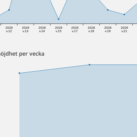
2026
2026
2026
2026
2026
2026
2026
2026
v.12
v.13
v.14
v.15
v.17
v.18
v.19
v.21
öjdhet per vecka