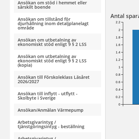
Ansökan om stöd i hemmet eller
särskilt boende
Antal spar
Ansökan om tillstånd för
2.2
djurhållning inom detaljplanelagt
område
2
1.8
Ansökan om utbetalning av
ekonomiskt stöd enligt 9 § 2 LSS
1.6
1.4
Ansökan om utbetalning av
ekonomiskt stöd enligt 9 § 2 LSS
1.2
(kopia)
1
0.8
Ansökan till Förskoleklass Läsåret
2026/2027
0.6
0.4
Ansökan till inflytt - utflytt -
Skolbyte i Sverige
0.2
0
Ansökan/Anmälan Värmepump
Arbetsgivarintyg /
tjänstgöringsintyg - beställning
Arbetsgivarintyg /