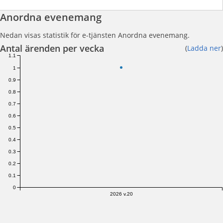
Anordna evenemang
Nedan visas statistik för e-tjänsten Anordna evenemang.
Antal ärenden per vecka
(
Ladda ner
)
1.1
1
0.9
0.8
0.7
0.6
0.5
0.4
0.3
0.2
0.1
0
2026 v.20