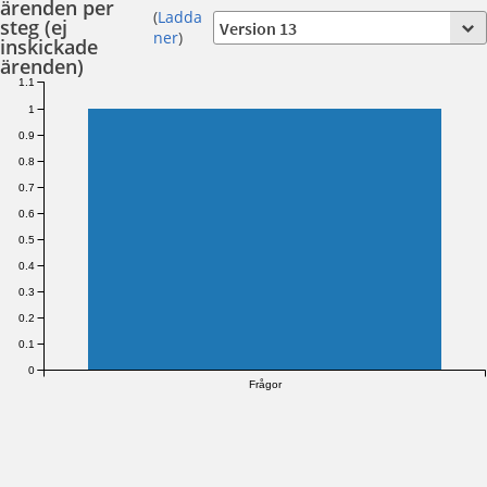
ärenden per
(
Ladda
steg (ej
ner
)
inskickade
ärenden)
1.1
1
0.9
0.8
0.7
0.6
0.5
0.4
0.3
0.2
0.1
0
Frågor