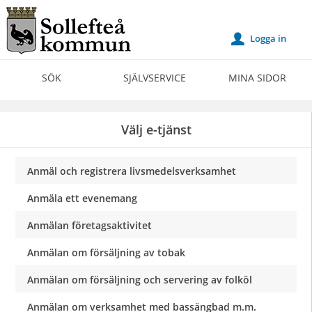
Välkommen
till
Logga in
u
Självservice
-
SÖK
SJÄLVSERVICE
MINA SIDOR
Sollefteå
kommun
Välj e-tjänst
Anmäl och registrera livsmedelsverksamhet
Anmäla ett evenemang
Anmälan företagsaktivitet
Anmälan om försäljning av tobak
Anmälan om försäljning och servering av folköl
Anmälan om verksamhet med bassängbad m.m.