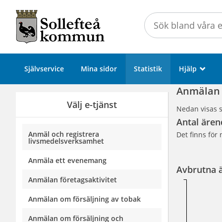
Välkommen
till
Självservice
-
Sollefteå
Självservice
Mina sidor
Statistik
Hjälp
_
kommun
Anmälan 
Välj e-tjänst
Nedan visas st
Antal ären
Anmäl och registrera
Det finns för 
livsmedelsverksamhet
Anmäla ett evenemang
Avbrutna 
Anmälan företagsaktivitet
Anmälan om försäljning av tobak
Anmälan om försäljning och