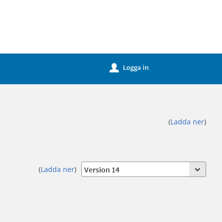
Logga in
u
(
Ladda ner
)
(
Ladda ner
)