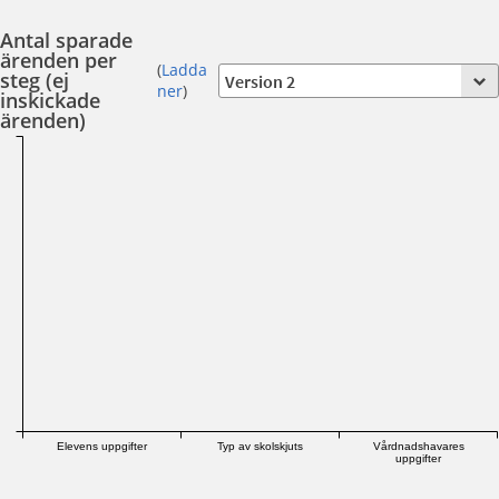
Antal sparade
ärenden per
(
Ladda
steg (ej
ner
)
inskickade
ärenden)
Elevens uppgifter
Typ av skolskjuts
Vårdnadshavares
uppgifter