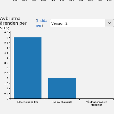
Avbrutna
(
Ladda
ärenden per
ner
)
steg
6.5
6
5.5
5
4.5
4
3.5
3
2.5
2
1.5
1
0.5
0
Elevens uppgifter
Typ av skolskjuts
Vårdnadshavares
uppgifter