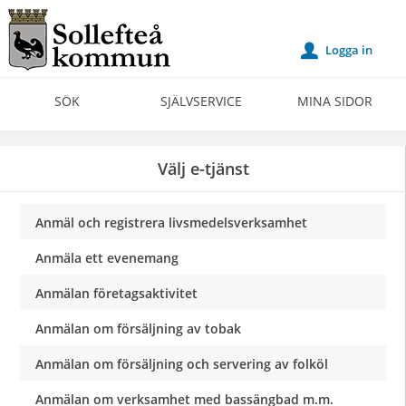
Välkommen
till
Logga in
u
Självservice
-
SÖK
SJÄLVSERVICE
MINA SIDOR
Sollefteå
kommun
Välj e-tjänst
Anmäl och registrera livsmedelsverksamhet
Anmäla ett evenemang
Anmälan företagsaktivitet
Anmälan om försäljning av tobak
Anmälan om försäljning och servering av folköl
Anmälan om verksamhet med bassängbad m.m.