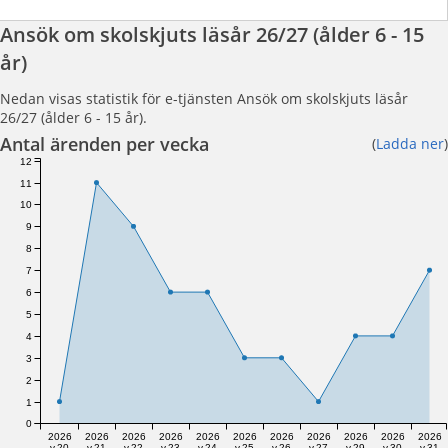
Ansök om skolskjuts läsår 26/27 (ålder 6 - 15
år)
Nedan visas statistik för e-tjänsten Ansök om skolskjuts läsår
26/27 (ålder 6 - 15 år).
Antal ärenden per vecka
(
Ladda ner
)
12
11
10
9
8
7
6
5
4
3
2
1
0
2026
2026
2026
2026
2026
2026
2026
2026
2026
2026
2026
v.20
v.21
v.22
v.23
v.24
v.25
v.26
v.27
v.29
v.30
v.31