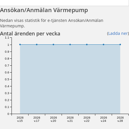
Ansökan/Anmälan Värmepump
Nedan visas statistik för e-tjänsten Ansökan/Anmälan
Värmepump.
Antal ärenden per vecka
(
Ladda ner
)
1.1
1
0.9
0.8
0.7
0.6
0.5
0.4
0.3
0.2
0.1
0
2026
2026
2026
2026
2026
2026
2026
v.15
v.17
v.20
v.21
v.22
v.24
v.28