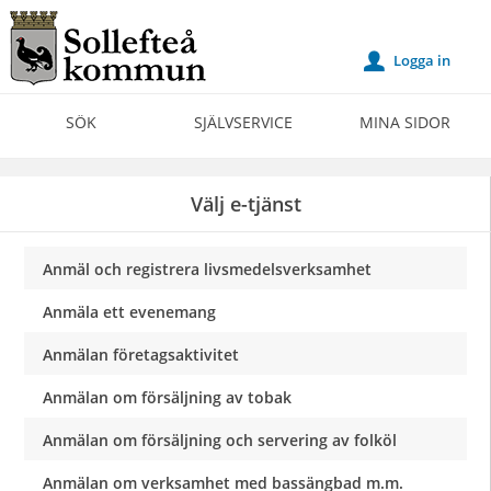
Välkommen
till
Logga in
u
Självservice
-
SÖK
SJÄLVSERVICE
MINA SIDOR
Sollefteå
kommun
Välj e-tjänst
Anmäl och registrera livsmedelsverksamhet
Anmäla ett evenemang
Anmälan företagsaktivitet
Anmälan om försäljning av tobak
Anmälan om försäljning och servering av folköl
Anmälan om verksamhet med bassängbad m.m.