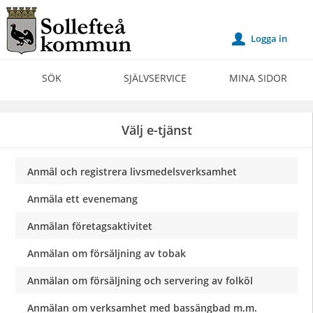
Välkommen
till
Logga in
u
Självservice
-
SÖK
SJÄLVSERVICE
MINA SIDOR
Sollefteå
kommun
Välj e-tjänst
Anmäl och registrera livsmedelsverksamhet
Anmäla ett evenemang
Anmälan företagsaktivitet
Anmälan om försäljning av tobak
Anmälan om försäljning och servering av folköl
Anmälan om verksamhet med bassängbad m.m.