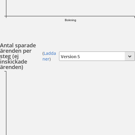
Bokning
Antal sparade
ärenden per
(
Ladda
steg (ej
ner
)
inskickade
ärenden)