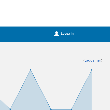
Logga in
u
(
Ladda ner
)