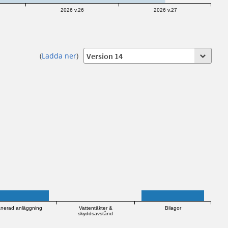
2026 v.26
2026 v.27
(
Ladda ner
)
anerad anläggning
Vattentäkter &
Bilagor
skyddsavstånd