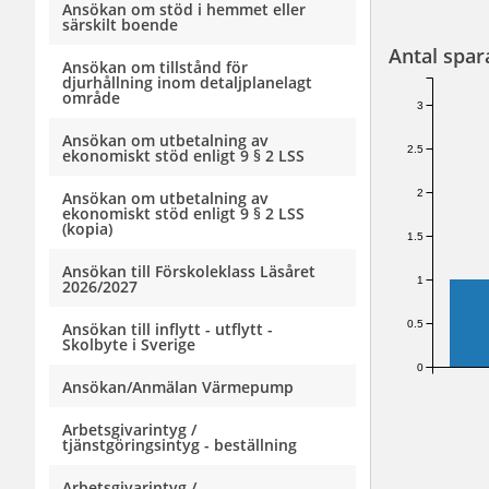
Ansökan om stöd i hemmet eller
särskilt boende
Antal spar
Ansökan om tillstånd för
djurhållning inom detaljplanelagt
område
3
Ansökan om utbetalning av
2.5
ekonomiskt stöd enligt 9 § 2 LSS
2
Ansökan om utbetalning av
ekonomiskt stöd enligt 9 § 2 LSS
(kopia)
1.5
Ansökan till Förskoleklass Läsåret
1
2026/2027
0.5
Ansökan till inflytt - utflytt -
Skolbyte i Sverige
0
Ansökan/Anmälan Värmepump
Arbetsgivarintyg /
tjänstgöringsintyg - beställning
Arbetsgivarintyg /