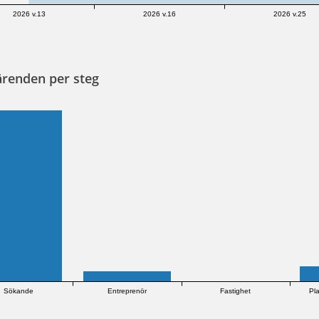
2026 v.13
2026 v.16
2026 v.25
ärenden per steg
Sökande
Entreprenör
Fastighet
Pl