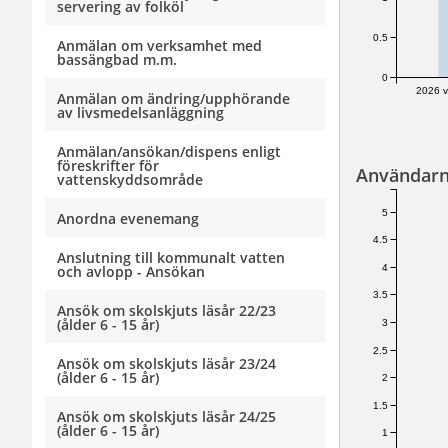
servering av folköl
0.5
Anmälan om verksamhet med
bassängbad m.m.
0
2026 v
Anmälan om ändring/upphörande
av livsmedelsanläggning
Anmälan/ansökan/dispens enligt
föreskrifter för
Användarn
vattenskyddsområde
5
Anordna evenemang
4.5
Anslutning till kommunalt vatten
4
och avlopp - Ansökan
3.5
Ansök om skolskjuts läsår 22/23
(ålder 6 - 15 år)
3
2.5
Ansök om skolskjuts läsår 23/24
(ålder 6 - 15 år)
2
1.5
Ansök om skolskjuts läsår 24/25
(ålder 6 - 15 år)
1