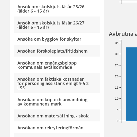
Ansök om skolskjuts läsår 25/26
(ålder 6 - 15 år)
Ansök om skolskjuts läsår 26/27
(ålder 6 - 15 år)
Avbrutna 
Ansöka om bygglov för skyltar
35
Ansökan förskoleplats/fritidshem
30
Ansökan om engångsbelopp
25
Kommunals avtalsområde
20
Ansökan om faktiska kostnader
för personlig assistans enligt 9 § 2
LSS
15
Ansökan om köp och användning
10
av kommunens mark
5
Ansökan om matersättning - skola
0
Ansökan om rekryteringförmån