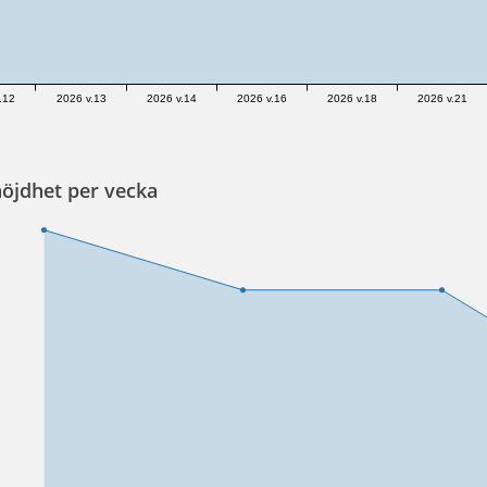
.12
2026 v.13
2026 v.14
2026 v.16
2026 v.18
2026 v.21
öjdhet per vecka