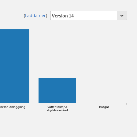
(
Ladda ner
)
anerad anläggning
Vattentäkter &
Bilagor
skyddsavstånd