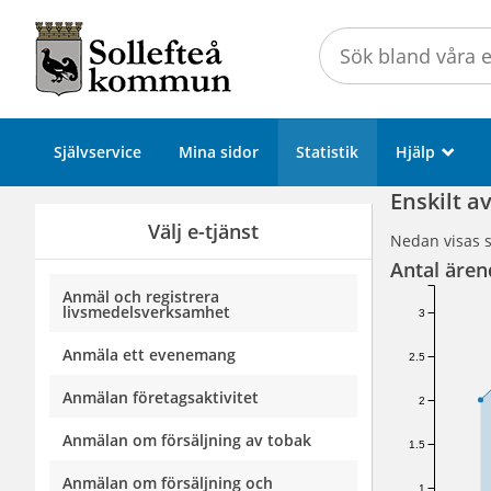
Välkommen
till
Självservice
-
Sollefteå
Självservice
Mina sidor
Statistik
Hjälp
_
kommun
Enskilt 
Välj e-tjänst
Nedan visas s
Antal ären
Anmäl och registrera
livsmedelsverksamhet
3
Anmäla ett evenemang
2.5
Anmälan företagsaktivitet
2
Anmälan om försäljning av tobak
1.5
Anmälan om försäljning och
1