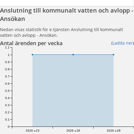
Anslutning till kommunalt vatten och avlopp -
Ansökan
Nedan visas statistik för e-tjänsten Anslutning till kommunalt
vatten och avlopp - Ansökan.
Antal ärenden per vecka
(
Ladda ner
)
1.1
1
0.9
0.8
0.7
0.6
0.5
0.4
0.3
0.2
0.1
0
2026 v.23
2026 v.26
2026 v.28