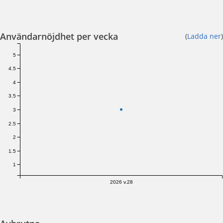
Användarnöjdhet per vecka
(
Ladda ner
)
5
4.5
4
3.5
3
2.5
2
1.5
1
2026 v.28