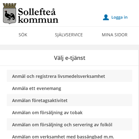
Välkommen
till
Logga in
u
Självservice
-
SÖK
SJÄLVSERVICE
MINA SIDOR
Sollefteå
kommun
Välj e-tjänst
Anmäl och registrera livsmedelsverksamhet
Anmäla ett evenemang
Anmälan företagsaktivitet
Anmälan om försäljning av tobak
Anmälan om försäljning och servering av folköl
Anmälan om verksamhet med bassängbad m.m.