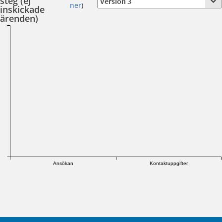
steg (ej
ner
)
inskickade
ärenden)
Ansökan
Kontaktuppgifter