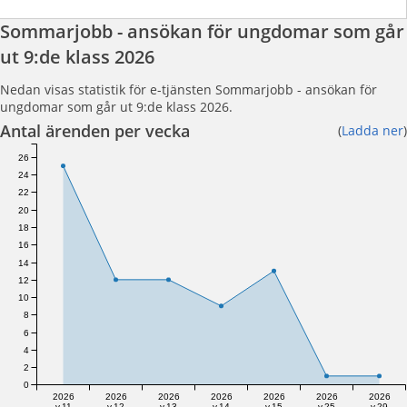
Sommarjobb - ansökan för ungdomar som går
ut 9:de klass 2026
Nedan visas statistik för e-tjänsten Sommarjobb - ansökan för
ungdomar som går ut 9:de klass 2026.
Antal ärenden per vecka
(
Ladda ner
)
26
24
22
20
18
16
14
12
10
8
6
4
2
0
2026
2026
2026
2026
2026
2026
2026
v.11
v.12
v.13
v.14
v.15
v.25
v.29