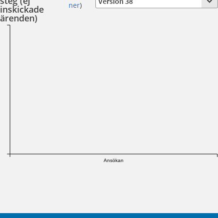
steg (ej
ner
)
inskickade
ärenden)
Ansökan