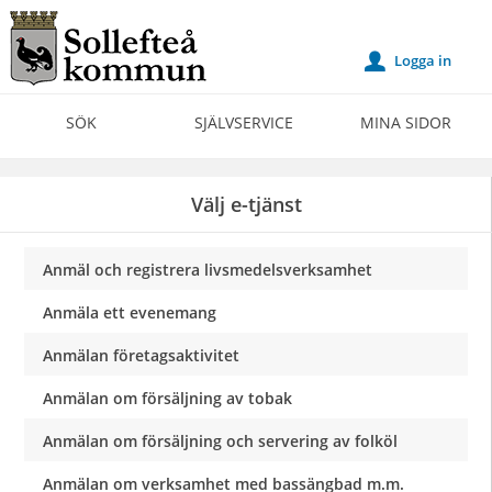
Välkommen
till
Logga in
u
Självservice
-
SÖK
SJÄLVSERVICE
MINA SIDOR
Sollefteå
kommun
Välj e-tjänst
Anmäl och registrera livsmedelsverksamhet
Anmäla ett evenemang
Anmälan företagsaktivitet
Anmälan om försäljning av tobak
Anmälan om försäljning och servering av folköl
Anmälan om verksamhet med bassängbad m.m.